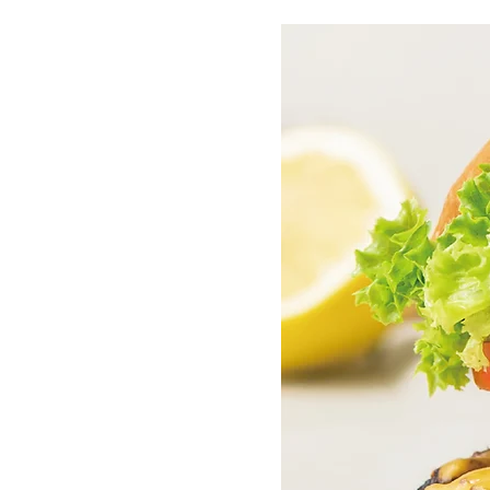
UCTS
比大自然的鬼斧神工更完美！這是樂
水，孕育出萬物鮮美的原始風味。我
、牛肉、生蔬、鮮果等大地珍寶，不
道道新鮮天然、美味天生的專業美式
質牛肉、在台灣絞製，並於全程零下
堡排百分百無雜肉、真正原汁原味；雖
同業節省成本的利器，樂檸仍然以最
麵包，層次結締紮實、Q 彈富有嚼
麥」，軟嫩卻又柔韌、香郁回韻不
演食材之間連結的橋樑，我們由具有
單、配方，確保每一項手作醬料都能
豐富的內涵；天然高纖的鮮調果飲更