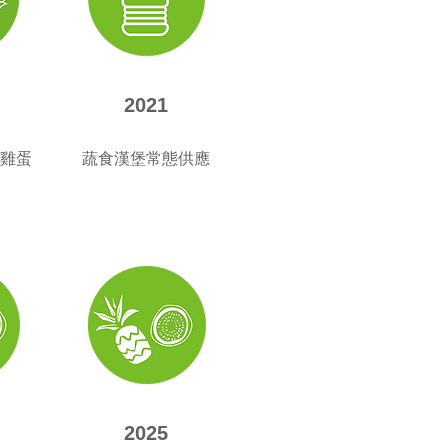
2021
雞蛋
蔬食漢堡​常態供應
2025