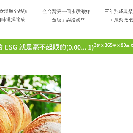
食漢堡全品項
​全台灣第一個永續海鮮
三年熟成鳳梨
口味選擇達成
「金級」認證漢堡
＋鳳梨微泡
BRAN
樂檸品牌