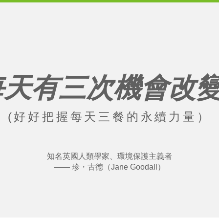
每天有三次機會改
(好好把握每天三餐的永續力量）
知名英國人類學家、環境保護主義者
—— 珍・古德（Jane Goodall）