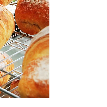
THEFREEN BURGER 樂
速食連鎖品牌，成立於 2007
豐實自在的生活體驗，近年更引領全
Casual 」餐飲新風潮，呈現美式精
艷感動，提供消費者更豐富真實
文字意是由 THE FREESTYLE 
THE FREESTYLE ，樂檸
起過好生活。
THE REAL ，樂檸活化萬物
原味的餐點，只為滿足樂粉口中
THE GREEN ，「樂檸」門
眼簾的盡是一片白綠交錯、簡潔
心曠神怡、輕鬆恣意的用餐環境
來樂檸，記得穿短褲，讓我們大
（工法）、美味天生（餐點）的