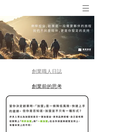
​來樂檸... 記得穿短褲！
創業職人日誌
創業前的思考