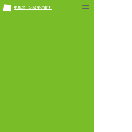
​來樂檸... 記得穿短褲！
We're
hiring,
inviting
.