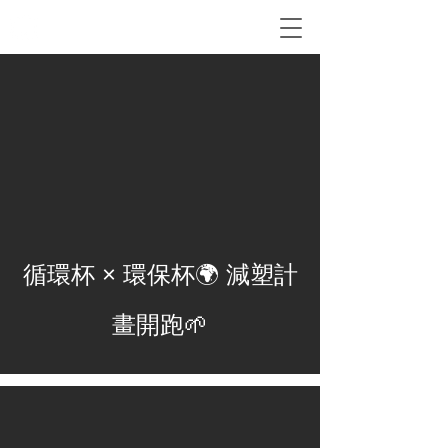
​來樂檸... 記得穿短褲！
循環杯 × 環保杯🌍 減塑計
畫開跑🌱