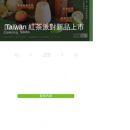
Taiwan 紅茶派對新品上市
2
/
3
外帶超適合・外送更方便・短褲享優惠
菜單內容