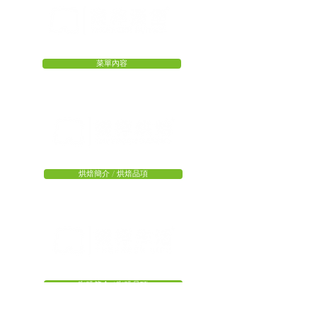
外帶超適合・外送更方便・短褲享優惠
菜單內容
我們不是麵包店，更能做出好麵包。
烘焙簡介 / 烘焙品項
每天樂您的樂檸生活，與您一起：）
咖啡簡介 / 咖啡品項